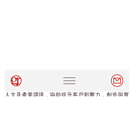
關於 GR Taiwan
服務範疇
消息與見解
人才招募
Main
GR Taiwan 為跨國企業、非營利組織等機構提供
navigation
中文
/
EN
專業顧問服務，並透過深度了解台灣特有的政策、
人文及產業環境，協助提升客戶影響力，創造與實
聯絡我們
踐在地社會的實質影響。我們視台灣政府及在地組
The GR Company
織為重要夥伴，在強化客戶核心價值的同時，亦協
助在地夥伴實現其公共政策目標，創造雙贏。
我們的團隊來自先進國家的各個角落，運用多元的
公共政策及產業經濟背景及網絡，精準判斷台灣當