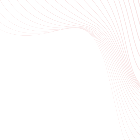
移
至
主
內
容